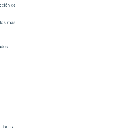
ección de
 los más
zados
oldadura