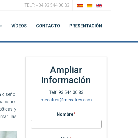
TELF: +34 93 544 00 83
VÍDEOS
CONTACTO
PRESENTACIÓN
Ampliar
información
Telf: 93 544 00 83
n diseño.
mecatres@mecatres.com
icaciones
téticas y
Nombre
ntar las