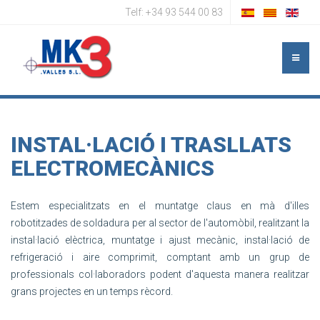
Telf: +34 93 544 00 83
INSTAL·LACIÓ I TRASLLATS
ELECTROMECÀNICS
Estem especialitzats en el muntatge claus en mà d'illes
robotitzades de soldadura per al sector de l'automòbil, realitzant la
instal·lació elèctrica, muntatge i ajust mecànic, instal·lació de
refrigeració i aire comprimit, comptant amb un grup de
professionals col·laboradors podent d'aquesta manera realitzar
grans projectes en un temps rècord.