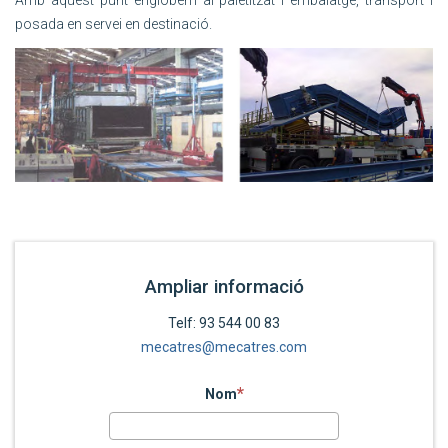
Amb aquest punt englobem al paletitzat i embalatge, transport i
posada en servei en destinació.
Ampliar informació
Telf: 93 544 00 83
mecatres@mecatres.com
Nom